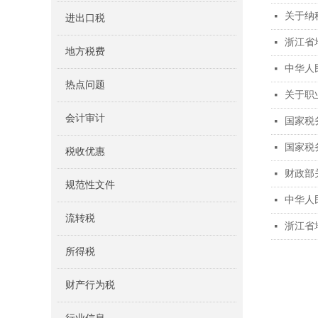
关于纳
넷
进出口税
浙江省
넷
地方税费
中华人
넷
热点问题
关于职
넷
会计审计
国家税
넷
国家税
넷
税收优惠
财政部
넷
规范性文件
中华人
넷
流转税
浙江省
넷
所得税
财产行为税