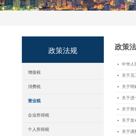
政策
政策法规
中华人
넷
增值税
关于员
넷
消费税
关于明
넷
关于进
넷
营业税
关于简
넷
企业所得税
关于发
넷
个人所得税
关于调
넷