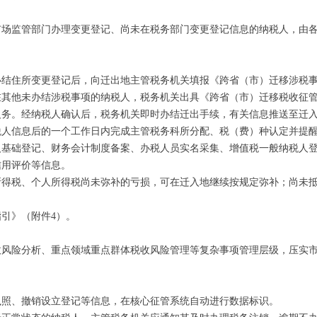
已在市场监管部门办理变更登记、尚未在税务部门变更登记信息的纳税人，
结住所变更登记后，向迁出地主管税务机关填报《跨省（市）迁移涉税事
其他未办结涉税事项的纳税人，税务机关出具《跨省（市）迁移税收征管
义务。经纳税人确认后，税务机关即时办结迁出手续，有关信息推送至迁
税人信息后的一个工作日内完成主管税务科所分配、税（费）种认定并提
人基础登记、财务会计制度备案、办税人员实名采集、增值税一般纳税人
信用评价等信息。
所得税、个人所得税尚未弥补的亏损，可在迁入地继续按规定弥补；尚未
引》（附件4）。
收风险分析、重点领域重点群体税收风险管理等复杂事项管理层级，压实
执照、撤销设立登记等信息，在核心征管系统自动进行数据标识。