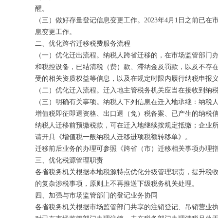
醒。
（三）做好存量登记信息变更工作。2023年4月1日之前
息变更工作。
二、优化跨省迁移税费服务流程
（一）优化迁出流程。纳税人跨省迁移的，在市场监管部门办
和税控设备，已结清税（费）款、滞纳金及罚款，以及不存在
受的相关资质权益等信息，以及在规定时限内履行纳税申报
（二）优化迁入流程。迁入地主管税务机关应当在接收到纳
（三）明确有关事项。纳税人下列信息在迁入地承继：纳税
增值税即征即退资格、出口退（免）税备案、已产生的纳税
纳税人迁移前预缴税款，可在迁入地继续按规定抵缴；企业
请开具《增值税一般纳税人迁移进项税额转移单》。
迁移前后业务的办理可参照《跨省（市）迁移相关事项办理指
三、优化税源管理职责
各省税务机关根据本地税源特点优化分级管理职责，提升税
的复杂涉税事项，原则上不再推送下级税务机关处理。
四、加强与市场监管部门的登记业务协同
各省税务机关根据市场监管部门共享的注销登记、吊销营业