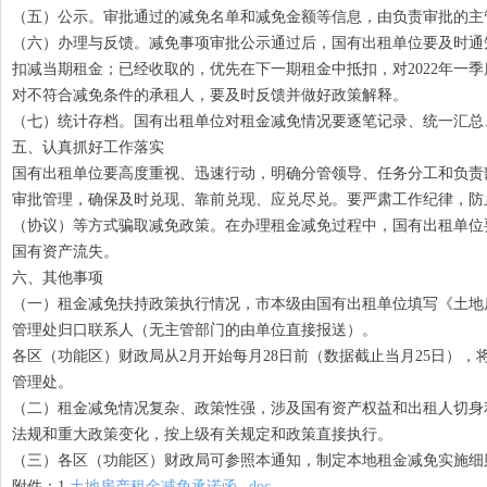
（五）公示。审批通过的减免名单和减免金额等信息，由负责审批的主
（六）办理与反馈。减免事项审批公示通过后，国有出租单位要及时通
扣减当期租金；已经收取的，优先在下一期租金中抵扣，对2022年一
对不符合减免条件的承租人，要及时反馈并做好政策解释。
（七）统计存档。国有出租单位对租金减免情况要逐笔记录、统一汇总
五、认真抓好工作落实
国有出租单位要高度重视、迅速行动，明确分管领导、任务分工和负责
审批管理，确保及时兑现、靠前兑现、应兑尽兑。要严肃工作纪律，防
（协议）等方式骗取减免政策。在办理租金减免过程中，国有出租单位
国有资产流失。
六、其他事项
（一）租金减免扶持政策执行情况，市本级由国有出租单位填写《土地房
管理处归口联系人（无主管部门的由单位直接报送）。
各区（功能区）财政局从2月开始每月28日前（数据截止当月25日）
管理处。
（二）租金减免情况复杂、政策性强，涉及国有资产权益和出租人切身
法规和重大政策变化，按上级有关规定和政策直接执行。
（三）各区（功能区）财政局可参照本通知，制定本地租金减免实施细
附件：1.
土地房产租金减免承诺函_.doc