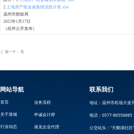
2.
土地房产租金减免情况统计表.xlsx
温州市财政局
2022年1月17日
（此件公开发布）
前一个：
无
ꄴ
网站导航
联系我们
地址：温州市机场大道
首页
业务流程
关于港城
电话：0577-86556885 
申诚会计师
行业动态
港龙企业代理
公交站头：“天鹅湖社区”或