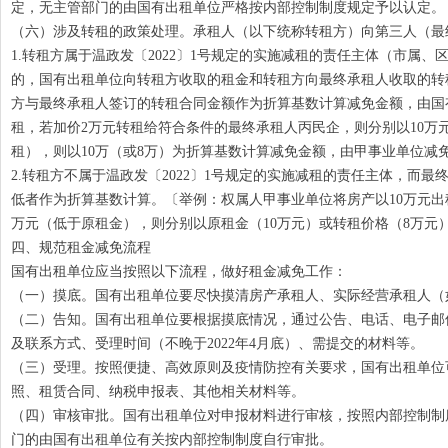
定，无主管部门的由国有出租单位严格按内部控制制度规定予以认定。
（六）涉及转租的政策处理。承租人（以下统称转租方）向第三人（最
1.转租方属于温政发〔2022〕1号规定的实施减租的责任主体（市
的，国有出租单位向转租方收取的租金和转租方向最终承租人收取的转
方与最终承租人签订的转租合同金额作为折算基数计算减免金额，由国
租，若加价2万元转租给符合条件的最终承租人丙民企，则分别以10万
租），则以10万（或8万）为折算基数计算减免金额，由甲事业单位减
2.转租方不属于温政发〔2022〕1号规定的实施减租的责任主体，
低者作为折算基数计算。〔举例：权属人甲事业单位将房产以10万元出
万元（低于原租金），则分别以原租金（10万元）或转租价格（8万元
四、规范租金减免流程
国有出租单位应当按照以下流程，做好租金减免工作：
（一）摸底。国有出租单位要尽快摸清房产承租人、实际经营承租人（如
（二）告知。国有出租单位要根据摸底情况，通过公告、电话、电子邮
及联系方式、受理时间（不晚于2022年4月底）、需提交的材料等。
（三）受理。按照便捷、高效原则及疫情防控有关要求，国有出租单位
照、租赁合同、纳税申报表、其他相关材料等。
（四）审核审批。国有出租单位对申报材料进行审核，按照内部控制制度
门的由国有出租单位有关按内部控制制度自行审批。