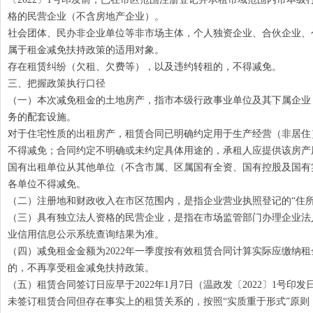
格的民营企业（不含房地产企业）。
社会团体、民办非企业单位等非市场主体，个人独资企业、合伙企业、
属于租金减免扶持政策的适用对象。
存在租赁纠纷（欠租、欠费等），以及违约转租的，不得减免。
三、把握政策执行口径
（一）本次减免租金的土地房产，指市本级行政事业单位及其下属企业
务的配套设施。
对于住宅性质的出租房产，租赁合同已明确约定用于生产经营（非居住
不得减免；合同约定不明确或未约定具体用途的，承租人应提供该房产
国有出租单位从其他单位（不含市属、区属国有全资、国有控股及国有实
各单位不得减免。
（二）注册地和财政收入在市区范围内，是指企业营业执照登记的“住所
（三）具有独立法人资格的民营企业，是指在市场监管部门办理企业法
业信用信息公示系统查询结果为准。
（四）减免租金金额为2022年一季度按有效租赁合同计算实际应缴纳租金
的，不再享受租金减免扶持政策。
（五）租赁合同签订日应早于2022年1月7日（温政发〔2022〕1
未签订租赁合同但存在事实上的租赁关系的，按照“实质重于形式”原