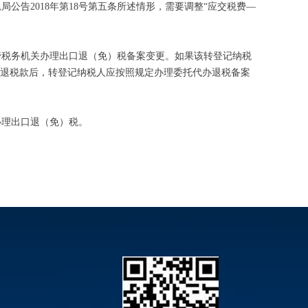
告2018年第18号第五条所述情形，需要调整“应交税费—
税务机关办理出口退（免）税备案变更。如果该转登记纳税
办退税款后，转登记纳税人应按照规定办理委托代办退税备案
理出口退（免）税。