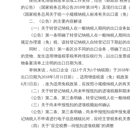
按照深化增值税改革后续工作安排，结合《财政部 税务总局
的公告》（国家税务总局公告2018年第18号）及现行出口
《国家税务总局关于统一小规模纳税人标准有关出口退（免
二、《公告》的主要内容解读
（一）关于转登记纳税人在一般纳税人期间的出口业务如
《公告》第一条明确了转登记纳税人在一般纳税人期间出口
规定办理退（免）税。该转登记纳税人自转登记日下期起的
同时，《公告》第一条区分不同的出口业务，明确了出口货
的货物、发生适用增值税零税率跨境应税行为，以出口发票
物备案清单上注明的出口日期为准。
举例来说，A出口企业（以1个月为1个纳税期）于2018年
出口日期为2018年5月31日前），适用增值税退（免）税政
6月1日后），改为适用免税政策，应按照小规模纳税人的有
（二）关于转登记纳税人尚未申报抵扣的进项税额和期末
《公告》第二条、第三条明确，转登记纳税人在一般纳税人
（三）关于尚未申报抵扣的进项税额如何确认
《公告》第二条、第三条明确，尚未申报抵扣或申报免退税的
记纳税人不申请进行电子信息稽核比对，应经主管税务机关
（四）关于“应交税费—待抵扣进项税额”的调整