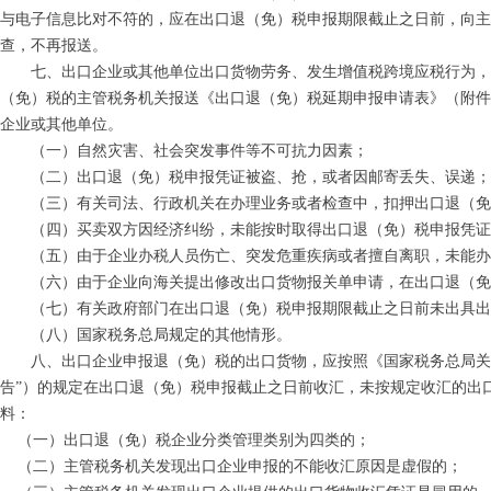
与电子信息比对不符的，应在出口退（免）税申报期限截止之日前，向主
查，不再报送。
七、出口企业或其他单位出口货物劳务、发生增值税跨境应税行为，由
（免）税的主管税务机关报送《出口退（免）税延期申报申请表》（附件
企业或其他单位。
（一）自然灾害、社会突发事件等不可抗力因素；
（二）出口退（免）税申报凭证被盗、抢，或者因邮寄丢失、误递；
（三）有关司法、行政机关在办理业务或者检查中，扣押出口退（免
（四）买卖双方因经济纠纷，未能按时取得出口退（免）税申报凭证
（五）由于企业办税人员伤亡、突发危重疾病或者擅自离职，未能办
（六）由于企业向海关提出修改出口货物报关单申请，在出口退（免）
（七）有关政府部门在出口退（免）税申报期限截止之日前未出具出
（八）国家税务总局规定的其他情形。
八、出口企业申报退（免）税的出口货物，应按照《国家税务总局关于出
告”）的规定在出口退（免）税申报截止之日前收汇，未按规定收汇的出
料：
（一）出口退（免）税企业分类管理类别为四类的；
（二）主管税务机关发现出口企业申报的不能收汇原因是虚假的；