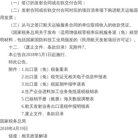
（一）签订的发射合同或在轨交付合同；
（二）发射合同或在轨交付合同对应的项目清单项下购进航天运输器及
用发票；
（三）从与之签订航天运输服务合同的单位取得收入的收款凭证。
《国家税务总局关于发布〈适用增值税零税率应税服务退（免）税管理办
明材料，包括国家国防科技工业局颁发的《民用航天发射项目许可证》。
十二、《废止文件、条款目录》见附件7。
本公告自2018年5月1日起施行。
特此公告。
附件：1.出口退（免）税备案表
2.出口退（免）税凭证无相关电子信息申报表
3.出口退（免）税延期申报申请表
4.生产企业进料加工业务免抵退税核销表
5.已核销手册（账册）海关数据调整表
6.航天发射业务出口退税申报明细表
7.废止文件、条款目录
国家税务总局
2018年4月19日
链接：相关政策解读