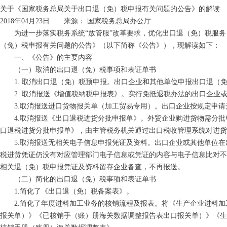
关于《国家税务总局关于出口退（免）税申报有关问题的公告》的解读
2018年04月23日 来源： 国家税务总局办公厅
为进一步落实税务系统“放管服”改革要求，优化出口退（免）税服务
（免）税申报有关问题的公告》（以下简称《公告》），现解读如下：
一、《公告》的主要内容
（一）取消的出口退（免）税事项和表证单书
1. 取消出口退（免）税预申报。出口企业和其他单位申报出口退（
2. 取消报送《增值税纳税申报表》。实行免抵退税办法的出口企业
3.取消报送进口货物报关单（加工贸易专用）。出口企业按规定申请
4.取消报送《出口退税进货分批申报单》。外贸企业购进货物需分批
口退税进货分批申报单》，由主管税务机关通过出口税收管理系统对进货
5.取消报送无相关电子信息申报凭证及资料。出口企业或其他单位在
税进货凭证仍没有对应管理部门电子信息或凭证的内容与电子信息比对不
相关退（免）税申报凭证及资料留存企业备查，不再报送。
（二）简化的出口退（免）税事项和表证单书
1.简化了《出口退（免）税备案表》。
2.简化了年度进料加工业务的核销流程及报表。将《生产企业进料加
报关单）》《已核销手（账）册海关数据调整报告表出口报关单）》《生