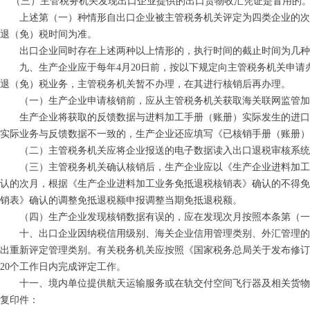
（三）主管税务机关发现出口企业提供的出口货物收汇凭证是冒用的
上述第（一）种情形自出口企业被主管税务机关评定为四类企业的次月
退（免）税时间为准。
出口企业同时存在上述两种以上情形的，执行时间的截止时间为几种
九、生产企业应于每年4月20日前，按以下规定向主管税务机关申请办
退（免）税业务，主管税务机关暂不办理，在其进行核销后再办理。
（一）生产企业申请核销前，应从主管税务机关获取海关联网监管加工
生产企业将获取的反馈数据与进料加工手册（账册）实际发生的进口和
实际业务与反馈数据不一致的，生产企业还应填写《已核销手册（账册）
（二）主管税务机关应将企业报送的电子数据读入出口退税审核系统，
（三）主管税务机关确认核销后，生产企业应以《生产企业进料加工业
认的次月，根据《生产企业进料加工业务免抵退税核销表》确认的不得免
销表》确认的调整免抵退税额申报调整当期免抵退税额。
（四）生产企业发现核销数据有误的，应在发现次月按照本条第（一
十、出口企业因纳税信用级别、海关企业信用管理类别、外汇管理的分
出重新评定管理类别。有关税务机关应按照《国家税务总局关于发布修订后
20个工作日内完成评定工作。
十一、境内单位提供航天运输服务或在轨交付空间飞行器及相关货物，
复印件：